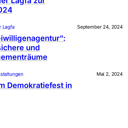
er Lagfa zur
024
r Lagfa
September 24, 2024
iwilligenagentur“:
ichere und
agementräume
staltungen
Mai 2, 2024
m Demokratiefest in